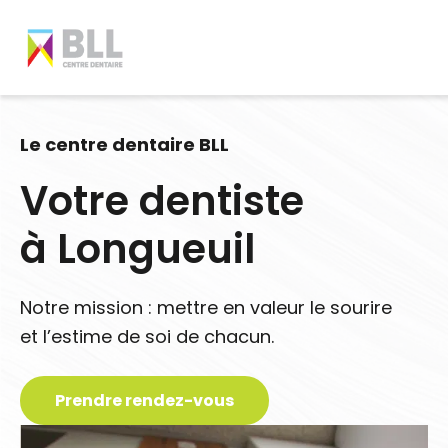
Aller
au
contenu
Le centre dentaire BLL
À propos
Votre dentiste
à Longueuil
Services
Zone patient
Notre mission : mettre en valeur le sourire
et l’estime de soi de chacun.
Blogue
Carrière
Prendre rendez-vous